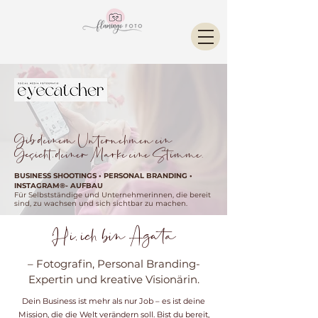
Gib deinem Unternehmen ein
Gesicht, deiner Marke eine Stimme.
BUSINESS SHOOTINGS • PERSONAL BRANDING •
INSTAGRAM®- AUFBAU
Für Selbstständige und Unternehmerinnen, die bereit
sind, zu wachsen und sich sichtbar zu machen.
Hi, ich bin Agata
– Fotografin, Personal Branding-
Expertin und kreative Visionärin.
Dein Business ist mehr als nur Job – es ist deine
Mission, die die Welt verändern soll. Bist du bereit,